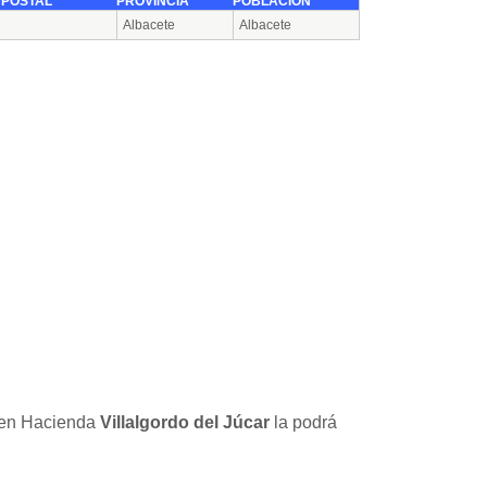
 POSTAL
PROVINCIA
POBLACIÓN
Albacete
Albacete
a en Hacienda
Villalgordo del Júcar
la podrá