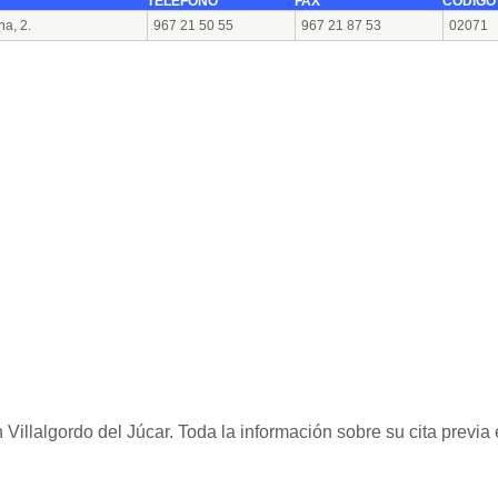
TELÉFONO
FAX
CÓDIGO
ha, 2.
967 21 50 55
967 21 87 53
02071
 Villalgordo del Júcar. Toda la información sobre su cita previ